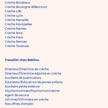
Crèche Bordeaux
Crèche Boulogne-Billancourt
Crèche Lille
Crèche Lyon
Crèche Marseille
Crèche Montpellier
Crèche Nantes
Crèche Nice
Crèche Paris
Crèche Rennes
Crèche Toulouse
Travailler chez Babilou
Directeur/Directrice de crèche
Directeur/Directrice adjointe en crèche
Auxiliaire de puériculture
Éducateur/Éducatrice de jeunes enfants
Auxiliaire petite enfance
Psychomotricien/Psychomotricienne
Agent de service
Infirmier/Infirmière en crèche
Nos offres d'emploi