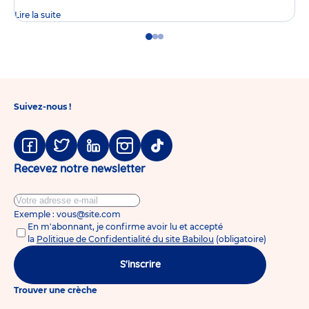
Lire la suite
Go
Go
Go
to
to
to
slide
slide
slide
1
2
3
Suivez-nous !
Facebook
Twitter
Linkedin
Instagram
Tiktok
Recevez notre newsletter
Exemple : vous@site.com
En m'abonnant, je confirme avoir lu et accepté
la
Politique de Confidentialité du site Babilou
(obligatoire)
S'inscrire
Trouver une crèche