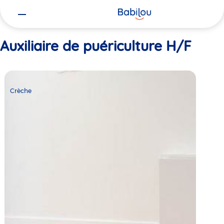
Vous
Accueil
Auxiliaire de puériculture H/F
êtes
ici
Auxiliaire de puériculture H/F
Crèche
Babilou
Crèche
Bordeaux
Naujac