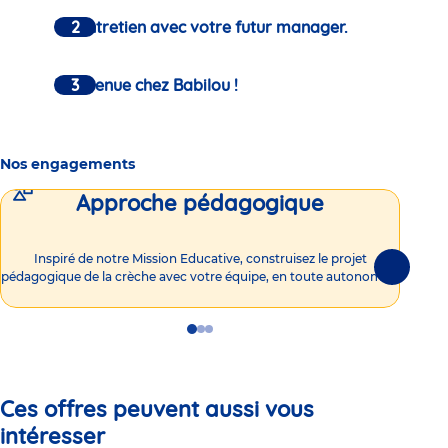
Un entretien avec votre futur manager.
Bienvenue chez Babilou !
Nos engagements
Approche pédagogique
Int
Inspiré de notre Mission Educative, construisez le projet
Suivante
pédagogique de la crèche avec votre équipe, en toute autonomie !
Go
Go
Go
to
to
to
slide
slide
slide
1
2
3
Ces offres peuvent aussi vous
intéresser