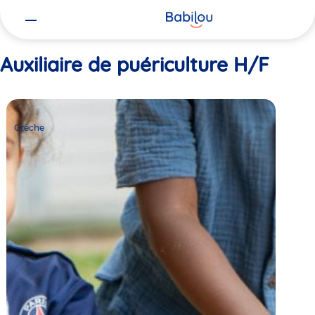
Vous
Accueil
Auxiliaire de puériculture H/F
êtes
ici
Auxiliaire de puériculture H/F
Crèche
Babilou
Crèche
Chelles
Aulnoy