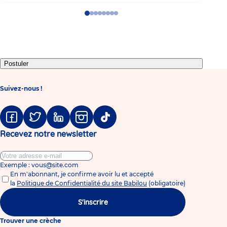
Go
Go
Go
Go
Go
Go
Go
Go
to
to
to
to
to
to
to
to
slide
slide
slide
slide
slide
slide
slide
slide
1
2
3
4
5
6
7
8
Postuler
Suivez-nous !
Facebook
Twitter
Linkedin
Instagram
Tiktok
Recevez notre newsletter
Exemple : vous@site.com
En m'abonnant, je confirme avoir lu et accepté
la
Politique de Confidentialité du site Babilou
(obligatoire)
S'inscrire
Trouver une crèche