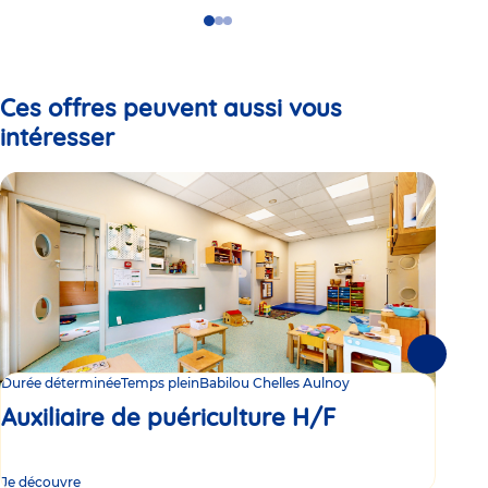
Go
Go
Go
to
to
to
slide
slide
slide
1
2
3
Ces offres peuvent aussi vous
intéresser
Suivante
Durée déterminée
Temps plein
Babilou Chelles Aulnoy
Duré
Auxiliaire de puériculture H/F
Au
Je découvre
Je d