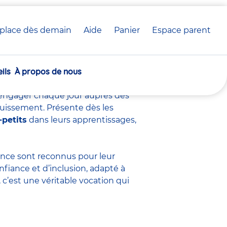
place dès demain
Aide
Panier
crèche(s)
Espace parent
voir sur ce métier
sélectionnée(s)
ils
À propos de nous
s’engager chaque jour auprès des
ouissement. Présente dès les
-petits
dans leurs apprentissages,
fance sont
reconnus pour leur
nfiance et d’inclusion, adapté à
c’est une véritable vocation qui
.