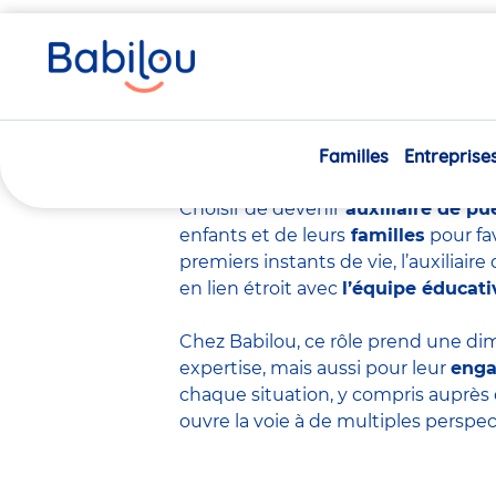
Vous
Accueil
Travailler chez Babilou
Devenir auxiliaire de p
êtes
ici
Devenir auxiliair
Familles
Entreprise
Choisir de devenir
auxiliaire de pu
enfants et de leurs
familles
pour fa
premiers instants de vie, l’auxiliai
en lien étroit avec
l’équipe éducati
Chez Babilou, ce rôle prend une dim
expertise
, mais aussi pour leur
eng
chaque situation, y compris auprès 
ouvre la voie à de multiples perspec