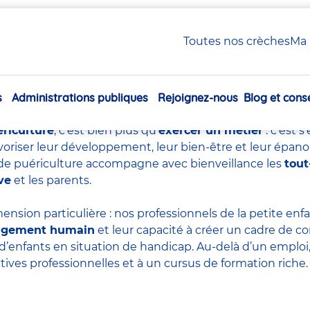
uériculture : tout savoir sur ce métier essentiel
Toutes nos crèches
Ma 
e de puériculture : tout sa
essentiel
s
Administrations publiques
Rejoignez-nous
Blog et conse
Navigation
principale
ériculture
, c’est bien plus qu’
exercer un métier
: c’est 
voriser leur développement, leur bien-être et leur épan
re de puériculture accompagne avec bienveillance les
tout
ve
et les parents.
ension particulière : nos professionnels de la petite en
agement humain
et leur capacité à créer un cadre de co
d’enfants en situation de handicap. Au-delà d’un emploi, 
tives professionnelles et à un cursus de formation riche