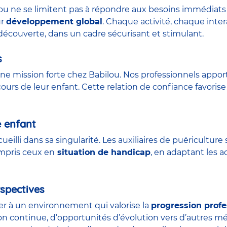
lou ne se limitent pas à répondre aux besoins immédiats 
ur
développement global
. Chaque activité, chaque int
découverte, dans un cadre sécurisant et stimulant.
s
ne mission forte chez Babilou. Nos professionnels appor
urs de leur enfant. Cette relation de confiance favorise 
e enfant
ueilli dans sa singularité. Les auxiliaires de puéricult
ompris ceux en
situation de handicap
, en adaptant les a
spectives
der à un environnement qui valorise la
progression profe
on continue, d’opportunités d’évolution vers d’autres m