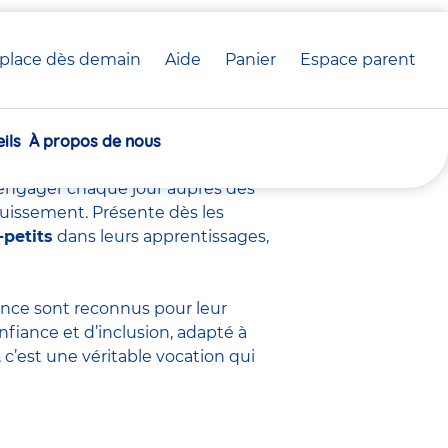
place dès demain
Aide
Panier
crèche(s)
Espace parent
voir sur ce métier
sélectionnée(s)
ils
À propos de nous
s’engager chaque jour auprès des
ouissement. Présente dès les
-petits
dans leurs apprentissages,
fance sont
reconnus pour leur
nfiance et d’inclusion, adapté à
c’est une véritable vocation qui
.