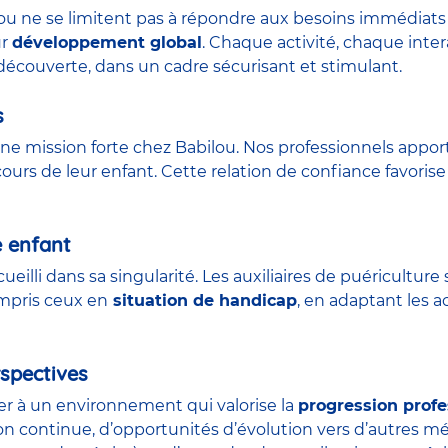
lou ne se limitent pas à répondre aux besoins immédiats 
ur
développement global
. Chaque activité, chaque int
découverte, dans un cadre sécurisant et stimulant.
s
ne mission forte chez Babilou. Nos professionnels appor
urs de leur enfant. Cette relation de confiance favorise 
e enfant
ueilli dans sa singularité. Les auxiliaires de puéricult
ompris ceux en
situation de handicap
, en adaptant les a
spectives
der à un environnement qui valorise la
progression profe
on continue, d’opportunités d’évolution vers d’autres m