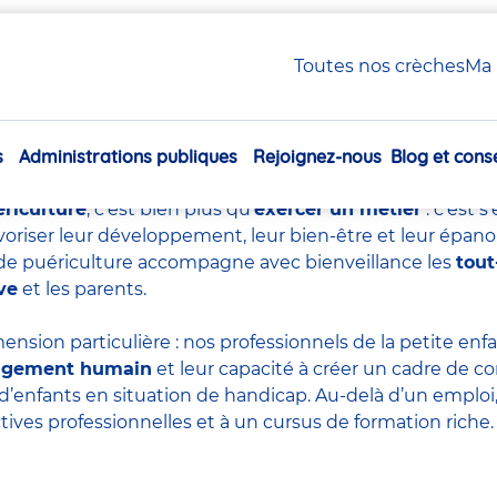
uériculture : tout savoir sur ce métier essentiel
Toutes nos crèches
Ma 
e de puériculture : tout sa
essentiel
s
Administrations publiques
Rejoignez-nous
Blog et conse
Navigation
principale
ériculture
, c’est bien plus qu’
exercer un métier
: c’est 
voriser leur développement, leur bien-être et leur épan
re de puériculture accompagne avec bienveillance les
tout
ve
et les parents.
ension particulière : nos professionnels de la petite en
agement humain
et leur capacité à créer un cadre de co
d’enfants en situation de handicap. Au-delà d’un emploi, 
tives professionnelles et à un cursus de formation riche