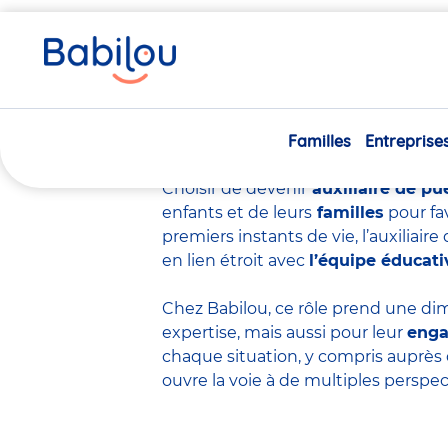
Vous
Accueil
Travailler chez Babilou
Devenir auxiliaire de p
êtes
ici
Devenir auxiliair
Familles
Entreprise
Choisir de devenir
auxiliaire de pu
enfants et de leurs
familles
pour fa
premiers instants de vie, l’auxiliai
en lien étroit avec
l’équipe éducati
Chez Babilou, ce rôle prend une dim
expertise
, mais aussi pour leur
eng
chaque situation, y compris auprès 
ouvre la voie à de multiples perspec