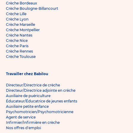
Crèche Bordeaux
Crèche Boulogne-Billancourt
Crèche Lille
Crèche Lyon
Crèche Marseille
Crèche Montpellier
Crèche Nantes
Crèche Nice
Crèche Paris
Crèche Rennes
Crèche Toulouse
Travailler chez Babilou
Directeur/Directrice de crèche
Directeur/Directrice adjointe en crèche
Auxiliaire de puériculture
Éducateur/Éducatrice de jeunes enfants
Auxiliaire petite enfance
Psychomotricien/Psychomotricienne
Agent de service
Infirmier/Infirmière en crèche
Nos offres d'emploi