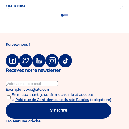
Lire la suite
Go
Go
Go
to
to
to
slide
slide
slide
1
2
3
Suivez-nous !
Facebook
Twitter
Linkedin
Instagram
Tiktok
Recevez notre newsletter
Exemple : vous@site.com
En m'abonnant, je confirme avoir lu et accepté
la
Politique de Confidentialité du site Babilou
(obligatoire)
S'inscrire
Trouver une crèche