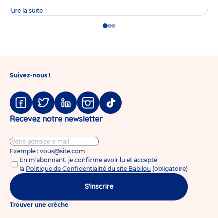
Lire la suite
Go
Go
Go
to
to
to
slide
slide
slide
1
2
3
Suivez-nous !
Facebook
Twitter
Linkedin
Instagram
Tiktok
Recevez notre newsletter
Exemple : vous@site.com
En m'abonnant, je confirme avoir lu et accepté
la
Politique de Confidentialité du site Babilou
(obligatoire)
S'inscrire
Trouver une crèche