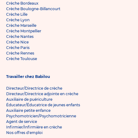
Crèche Bordeaux
Crèche Boulogne-Billancourt
Crèche Lille
Crèche Lyon
Crèche Marseille
Crèche Montpellier
Crèche Nantes
Crèche Nice
Crèche Paris
Crèche Rennes
Crèche Toulouse
Travailler chez Babilou
Directeur/Directrice de crèche
Directeur/Directrice adjointe en crèche
Auxiliaire de puériculture
Éducateur/Éducatrice de jeunes enfants
Auxiliaire petite enfance
Psychomotricien/Psychomotricienne
Agent de service
Infirmier/Infirmière en crèche
Nos offres d'emploi