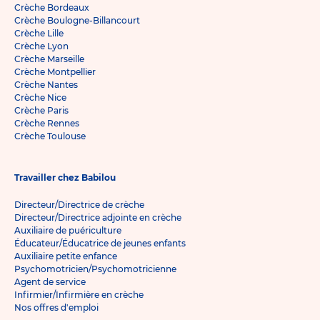
Crèche Bordeaux
Crèche Boulogne-Billancourt
Crèche Lille
Crèche Lyon
Crèche Marseille
Crèche Montpellier
Crèche Nantes
Crèche Nice
Crèche Paris
Crèche Rennes
Crèche Toulouse
Travailler chez Babilou
Directeur/Directrice de crèche
Directeur/Directrice adjointe en crèche
Auxiliaire de puériculture
Éducateur/Éducatrice de jeunes enfants
Auxiliaire petite enfance
Psychomotricien/Psychomotricienne
Agent de service
Infirmier/Infirmière en crèche
Nos offres d'emploi