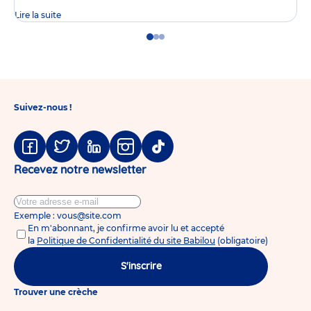
Lire la suite
Go
Go
Go
to
to
to
slide
slide
slide
1
2
3
Suivez-nous !
Facebook
Twitter
Linkedin
Instagram
Tiktok
Recevez notre newsletter
Exemple : vous@site.com
En m'abonnant, je confirme avoir lu et accepté
la
Politique de Confidentialité du site Babilou
(obligatoire)
S'inscrire
Trouver une crèche