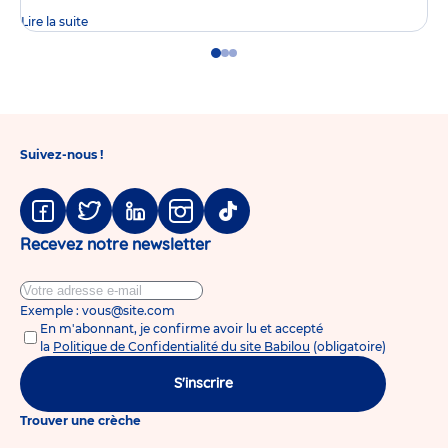
Lire la suite
Go
Go
Go
to
to
to
slide
slide
slide
1
2
3
Suivez-nous !
Facebook
Twitter
Linkedin
Instagram
Tiktok
Recevez notre newsletter
Exemple : vous@site.com
En m'abonnant, je confirme avoir lu et accepté
la
Politique de Confidentialité du site Babilou
(obligatoire)
S'inscrire
Trouver une crèche