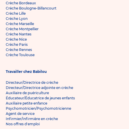
Crèche Bordeaux
Crèche Boulogne-Billancourt
Crèche Lille
Crèche Lyon
Crèche Marseille
Crèche Montpellier
Crèche Nantes
Crèche Nice
Crèche Paris
Crèche Rennes
Crèche Toulouse
Travailler chez Babilou
Directeur/Directrice de crèche
Directeur/Directrice adjointe en crèche
Auxiliaire de puériculture
Éducateur/Éducatrice de jeunes enfants
Auxiliaire petite enfance
Psychomotricien/Psychomotricienne
Agent de service
Infirmier/Infirmière en crèche
Nos offres d'emploi