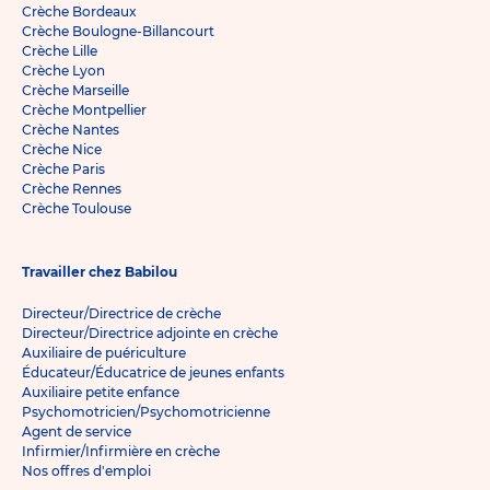
Crèche Bordeaux
Crèche Boulogne-Billancourt
Crèche Lille
Crèche Lyon
Crèche Marseille
Crèche Montpellier
Crèche Nantes
Crèche Nice
Crèche Paris
Crèche Rennes
Crèche Toulouse
Travailler chez Babilou
Directeur/Directrice de crèche
Directeur/Directrice adjointe en crèche
Auxiliaire de puériculture
Éducateur/Éducatrice de jeunes enfants
Auxiliaire petite enfance
Psychomotricien/Psychomotricienne
Agent de service
Infirmier/Infirmière en crèche
Nos offres d'emploi