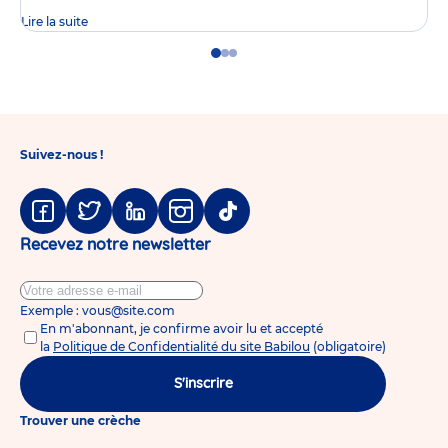
Lire la suite
Go
Go
Go
to
to
to
slide
slide
slide
1
2
3
Suivez-nous !
Facebook
Twitter
Linkedin
Instagram
Tiktok
Recevez notre newsletter
Exemple : vous@site.com
En m'abonnant, je confirme avoir lu et accepté
la
Politique de Confidentialité du site Babilou
(obligatoire)
S'inscrire
Trouver une crèche