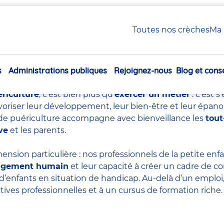
uériculture : tout savoir sur ce métier essentiel
Toutes nos crèches
Ma 
e de puériculture : tout sa
essentiel
s
Administrations publiques
Rejoignez-nous
Blog et conse
Navigation
principale
ériculture
, c’est bien plus qu’
exercer un métier
: c’est 
voriser leur développement, leur bien-être et leur épan
re de puériculture accompagne avec bienveillance les
tout
ve
et les parents.
ension particulière : nos professionnels de la petite en
agement humain
et leur capacité à créer un cadre de co
d’enfants en situation de handicap. Au-delà d’un emploi, 
tives professionnelles et à un cursus de formation riche