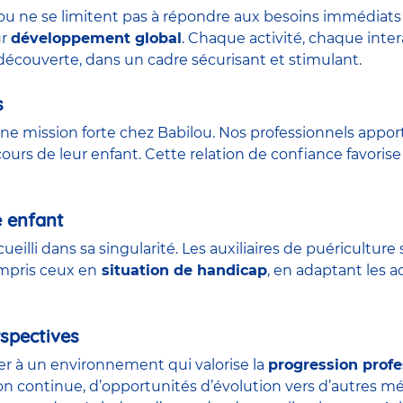
lou ne se limitent pas à répondre aux besoins immédiats 
ur
développement global
. Chaque activité, chaque int
découverte, dans un cadre sécurisant et stimulant.
s
ne mission forte chez Babilou. Nos professionnels appor
urs de leur enfant. Cette relation de confiance favorise 
e enfant
ueilli dans sa singularité. Les auxiliaires de puéricult
ompris ceux en
situation de handicap
, en adaptant les a
spectives
der à un environnement qui valorise la
progression profe
on continue, d’opportunités d’évolution vers d’autres m