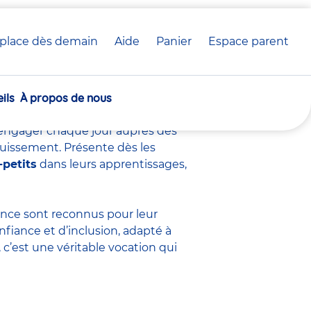
place dès demain
Aide
Panier
crèche(s)
Espace parent
voir sur ce métier
sélectionnée(s)
ils
À propos de nous
s’engager chaque jour auprès des
ouissement. Présente dès les
-petits
dans leurs apprentissages,
fance sont
reconnus pour leur
nfiance et d’inclusion, adapté à
c’est une véritable vocation qui
.