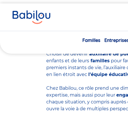
Vous
Accueil
Travailler chez Babilou
Devenir auxiliaire de p
êtes
ici
Devenir auxiliair
Familles
Entreprise
Choisir de devenir
auxiliaire de pu
enfants et de leurs
familles
pour fa
premiers instants de vie, l’auxiliai
en lien étroit avec
l’équipe éducati
Chez Babilou, ce rôle prend une dim
expertise
, mais aussi pour leur
eng
chaque situation, y compris auprès 
ouvre la voie à de multiples perspec