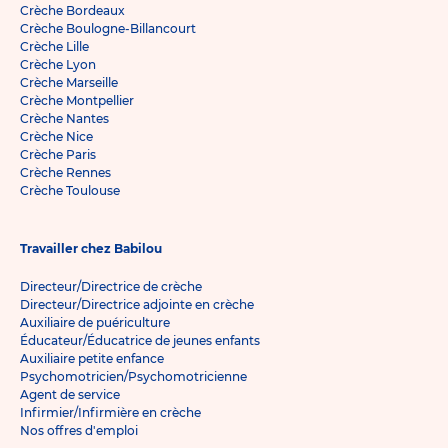
Crèche Bordeaux
Crèche Boulogne-Billancourt
Crèche Lille
Crèche Lyon
Crèche Marseille
Crèche Montpellier
Crèche Nantes
Crèche Nice
Crèche Paris
Crèche Rennes
Crèche Toulouse
Travailler chez Babilou
Directeur/Directrice de crèche
Directeur/Directrice adjointe en crèche
Auxiliaire de puériculture
Éducateur/Éducatrice de jeunes enfants
Auxiliaire petite enfance
Psychomotricien/Psychomotricienne
Agent de service
Infirmier/Infirmière en crèche
Nos offres d'emploi