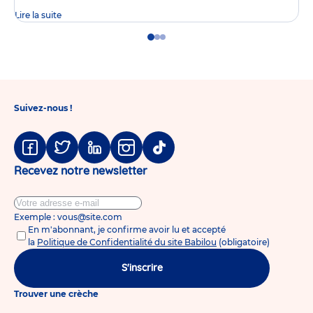
Lire la suite
Go
Go
Go
to
to
to
slide
slide
slide
1
2
3
Suivez-nous !
Facebook
Twitter
Linkedin
Instagram
Tiktok
Recevez notre newsletter
Exemple : vous@site.com
En m'abonnant, je confirme avoir lu et accepté
la
Politique de Confidentialité du site Babilou
(obligatoire)
S'inscrire
Trouver une crèche