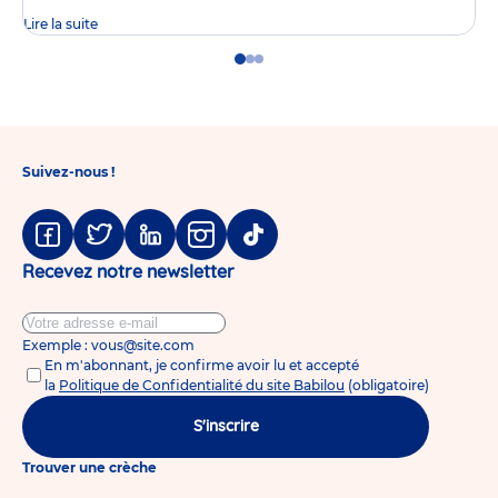
Lire la suite
Go
Go
Go
to
to
to
slide
slide
slide
1
2
3
Suivez-nous !
Facebook
Twitter
Linkedin
Instagram
Tiktok
Recevez notre newsletter
Exemple : vous@site.com
En m'abonnant, je confirme avoir lu et accepté
la
Politique de Confidentialité du site Babilou
(obligatoire)
S'inscrire
Trouver une crèche