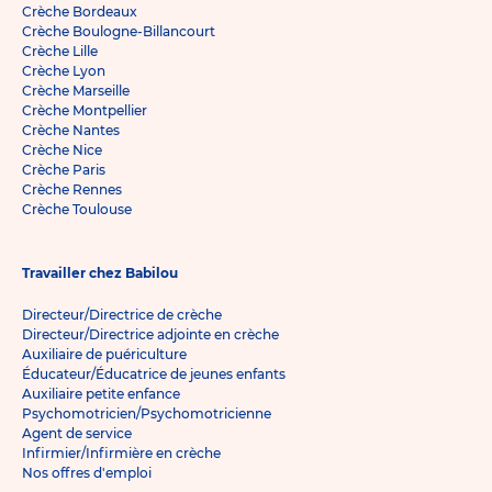
Crèche Bordeaux
Crèche Boulogne-Billancourt
Crèche Lille
Crèche Lyon
Crèche Marseille
Crèche Montpellier
Crèche Nantes
Crèche Nice
Crèche Paris
Crèche Rennes
Crèche Toulouse
Travailler chez Babilou
Directeur/Directrice de crèche
Directeur/Directrice adjointe en crèche
Auxiliaire de puériculture
Éducateur/Éducatrice de jeunes enfants
Auxiliaire petite enfance
Psychomotricien/Psychomotricienne
Agent de service
Infirmier/Infirmière en crèche
Nos offres d'emploi