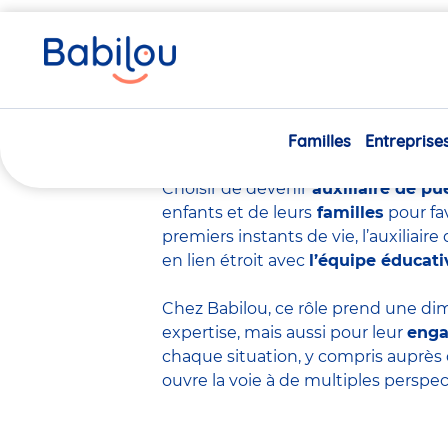
Vous
Accueil
Travailler chez Babilou
Devenir auxiliaire de p
êtes
ici
Devenir auxiliair
Familles
Entreprise
Choisir de devenir
auxiliaire de pu
enfants et de leurs
familles
pour fa
premiers instants de vie, l’auxiliai
en lien étroit avec
l’équipe éducati
Chez Babilou, ce rôle prend une dim
expertise
, mais aussi pour leur
eng
chaque situation, y compris auprès 
ouvre la voie à de multiples perspec