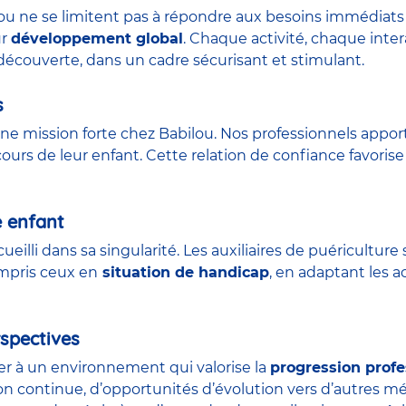
lou ne se limitent pas à répondre aux besoins immédiats 
ur
développement global
. Chaque activité, chaque int
découverte, dans un cadre sécurisant et stimulant.
s
ne mission forte chez Babilou. Nos professionnels appor
urs de leur enfant. Cette relation de confiance favorise 
e enfant
ueilli dans sa singularité. Les auxiliaires de puéricult
ompris ceux en
situation de handicap
, en adaptant les a
spectives
der à un environnement qui valorise la
progression profe
on continue, d’opportunités d’évolution vers d’autres m