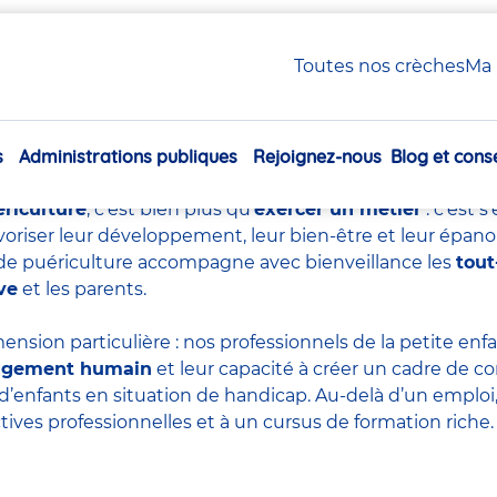
uériculture : tout savoir sur ce métier essentiel
Toutes nos crèches
Ma 
e de puériculture : tout sa
essentiel
s
Administrations publiques
Rejoignez-nous
Blog et conse
Navigation
principale
ériculture
, c’est bien plus qu’
exercer un métier
: c’est 
voriser leur développement, leur bien-être et leur épan
re de puériculture accompagne avec bienveillance les
tout
ve
et les parents.
ension particulière : nos professionnels de la petite en
agement humain
et leur capacité à créer un cadre de co
d’enfants en situation de handicap. Au-delà d’un emploi, 
tives professionnelles et à un cursus de formation riche