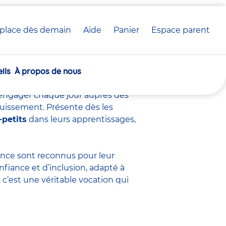
place dès demain
Aide
Panier
crèche(s)
Espace parent
voir sur ce métier
sélectionnée(s)
ils
À propos de nous
s’engager chaque jour auprès des
ouissement. Présente dès les
-petits
dans leurs apprentissages,
fance sont
reconnus pour leur
nfiance et d’inclusion, adapté à
c’est une véritable vocation qui
.