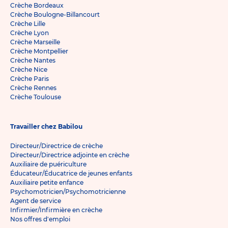
Crèche Bordeaux
Crèche Boulogne-Billancourt
Crèche Lille
Crèche Lyon
Crèche Marseille
Crèche Montpellier
Crèche Nantes
Crèche Nice
Crèche Paris
Crèche Rennes
Crèche Toulouse
Travailler chez Babilou
Directeur/Directrice de crèche
Directeur/Directrice adjointe en crèche
Auxiliaire de puériculture
Éducateur/Éducatrice de jeunes enfants
Auxiliaire petite enfance
Psychomotricien/Psychomotricienne
Agent de service
Infirmier/Infirmière en crèche
Nos offres d'emploi