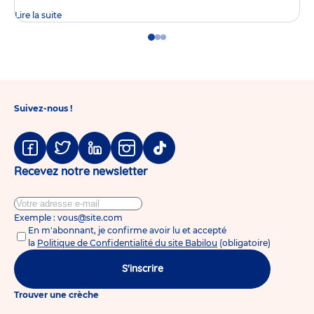
Lire la suite
Go
Go
Go
to
to
to
slide
slide
slide
1
2
3
Suivez-nous !
Facebook
Twitter
Linkedin
Instagram
Tiktok
Recevez notre newsletter
Exemple : vous@site.com
En m'abonnant, je confirme avoir lu et accepté
la
Politique de Confidentialité du site Babilou
(obligatoire)
S'inscrire
Trouver une crèche