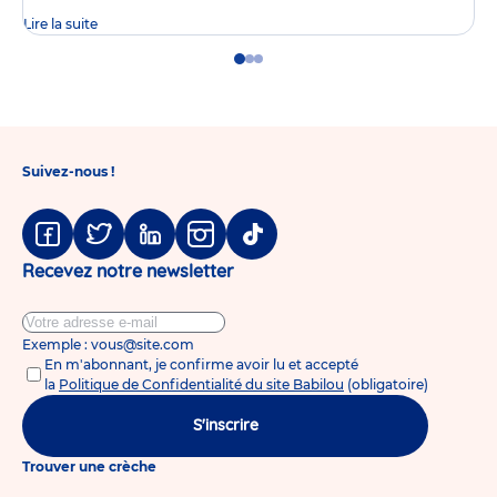
Lire la suite
Go
Go
Go
to
to
to
slide
slide
slide
1
2
3
Suivez-nous !
Facebook
Twitter
Linkedin
Instagram
Tiktok
Recevez notre newsletter
Exemple : vous@site.com
En m'abonnant, je confirme avoir lu et accepté
la
Politique de Confidentialité du site Babilou
(obligatoire)
S'inscrire
Trouver une crèche