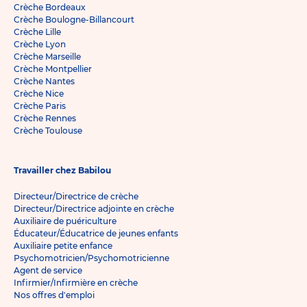
Crèche Bordeaux
Crèche Boulogne-Billancourt
Crèche Lille
Crèche Lyon
Crèche Marseille
Crèche Montpellier
Crèche Nantes
Crèche Nice
Crèche Paris
Crèche Rennes
Crèche Toulouse
Travailler chez Babilou
Directeur/Directrice de crèche
Directeur/Directrice adjointe en crèche
Auxiliaire de puériculture
Éducateur/Éducatrice de jeunes enfants
Auxiliaire petite enfance
Psychomotricien/Psychomotricienne
Agent de service
Infirmier/Infirmière en crèche
Nos offres d'emploi