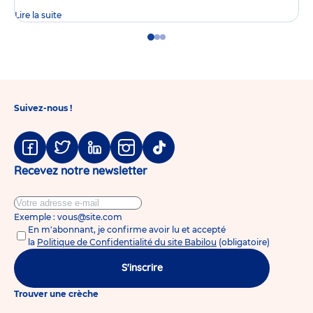
Lire la suite
Go
Go
Go
to
to
to
slide
slide
slide
1
2
3
Suivez-nous !
Facebook
Twitter
Linkedin
Instagram
Tiktok
Recevez notre newsletter
Exemple : vous@site.com
En m'abonnant, je confirme avoir lu et accepté
la
Politique de Confidentialité du site Babilou
(obligatoire)
S'inscrire
Trouver une crèche