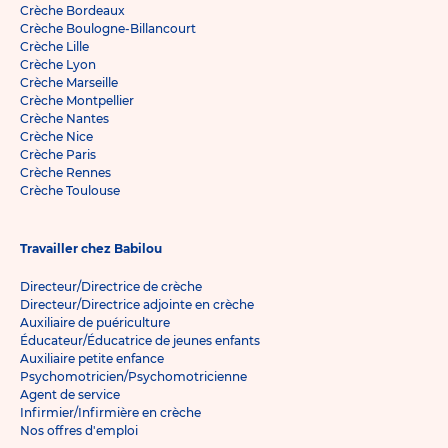
Crèche Bordeaux
Crèche Boulogne-Billancourt
Crèche Lille
Crèche Lyon
Crèche Marseille
Crèche Montpellier
Crèche Nantes
Crèche Nice
Crèche Paris
Crèche Rennes
Crèche Toulouse
Travailler chez Babilou
Directeur/Directrice de crèche
Directeur/Directrice adjointe en crèche
Auxiliaire de puériculture
Éducateur/Éducatrice de jeunes enfants
Auxiliaire petite enfance
Psychomotricien/Psychomotricienne
Agent de service
Infirmier/Infirmière en crèche
Nos offres d'emploi