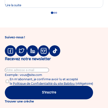
Lire la suite
Go
Go
Go
to
to
to
slide
slide
slide
1
2
3
Suivez-nous !
Facebook
Twitter
Linkedin
Instagram
Tiktok
Recevez notre newsletter
Exemple : vous@site.com
En m'abonnant, je confirme avoir lu et accepté
la
Politique de Confidentialité du site Babilou
(obligatoire)
S'inscrire
Trouver une crèche