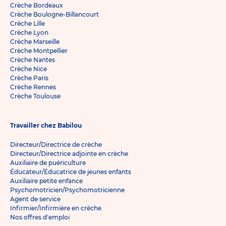
Crèche Bordeaux
Crèche Boulogne-Billancourt
Crèche Lille
Crèche Lyon
Crèche Marseille
Crèche Montpellier
Crèche Nantes
Crèche Nice
Crèche Paris
Crèche Rennes
Crèche Toulouse
Travailler chez Babilou
Directeur/Directrice de crèche
Directeur/Directrice adjointe en crèche
Auxiliaire de puériculture
Éducateur/Éducatrice de jeunes enfants
Auxiliaire petite enfance
Psychomotricien/Psychomotricienne
Agent de service
Infirmier/Infirmière en crèche
Nos offres d'emploi