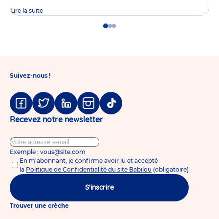
Lire la suite
Go
Go
Go
to
to
to
slide
slide
slide
1
2
3
Suivez-nous !
Facebook
Twitter
Linkedin
Instagram
Tiktok
Recevez notre newsletter
Exemple : vous@site.com
En m'abonnant, je confirme avoir lu et accepté
la
Politique de Confidentialité du site Babilou
(obligatoire)
S'inscrire
Trouver une crèche