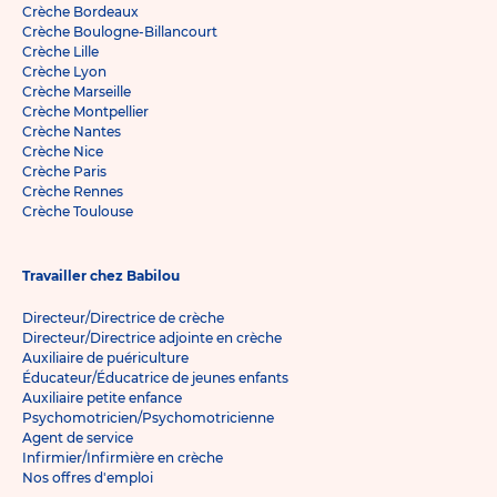
Crèche Bordeaux
Crèche Boulogne-Billancourt
Crèche Lille
Crèche Lyon
Crèche Marseille
Crèche Montpellier
Crèche Nantes
Crèche Nice
Crèche Paris
Crèche Rennes
Crèche Toulouse
Travailler chez Babilou
Directeur/Directrice de crèche
Directeur/Directrice adjointe en crèche
Auxiliaire de puériculture
Éducateur/Éducatrice de jeunes enfants
Auxiliaire petite enfance
Psychomotricien/Psychomotricienne
Agent de service
Infirmier/Infirmière en crèche
Nos offres d'emploi