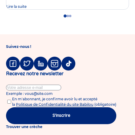
Lire la suite
Go
Go
Go
to
to
to
slide
slide
slide
1
2
3
Suivez-nous !
Facebook
Twitter
Linkedin
Instagram
Tiktok
Recevez notre newsletter
Exemple : vous@site.com
En m'abonnant, je confirme avoir lu et accepté
la
Politique de Confidentialité du site Babilou
(obligatoire)
S'inscrire
Trouver une crèche