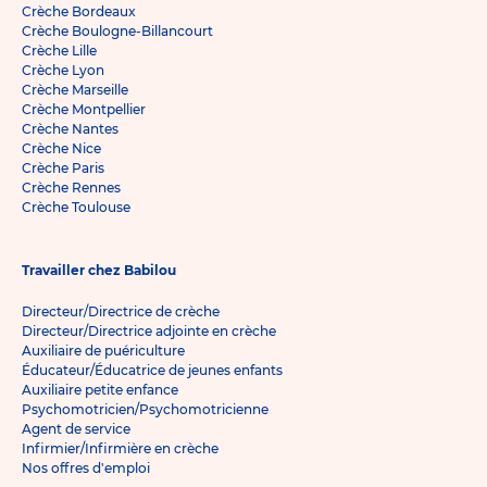
Crèche Bordeaux
Crèche Boulogne-Billancourt
Crèche Lille
Crèche Lyon
Crèche Marseille
Crèche Montpellier
Crèche Nantes
Crèche Nice
Crèche Paris
Crèche Rennes
Crèche Toulouse
Travailler chez Babilou
Directeur/Directrice de crèche
Directeur/Directrice adjointe en crèche
Auxiliaire de puériculture
Éducateur/Éducatrice de jeunes enfants
Auxiliaire petite enfance
Psychomotricien/Psychomotricienne
Agent de service
Infirmier/Infirmière en crèche
Nos offres d'emploi