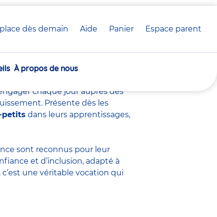
place dès demain
Aide
Panier
crèche(s)
Espace parent
voir sur ce métier
sélectionnée(s)
ils
À propos de nous
s’engager chaque jour auprès des
ouissement. Présente dès les
-petits
dans leurs apprentissages,
fance sont
reconnus pour leur
nfiance et d’inclusion, adapté à
c’est une véritable vocation qui
.