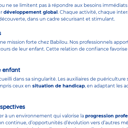
lou ne se limitent pas à répondre aux besoins immédiats 
ur
développement global
. Chaque activité, chaque int
découverte, dans un cadre sécurisant et stimulant.
s
ne mission forte chez Babilou. Nos professionnels appor
urs de leur enfant. Cette relation de confiance favorise 
e enfant
ueilli dans sa singularité. Les auxiliaires de puéricult
ompris ceux en
situation de handicap
, en adaptant les a
spectives
der à un environnement qui valorise la
progression profe
on continue, d’opportunités d’évolution vers d’autres m