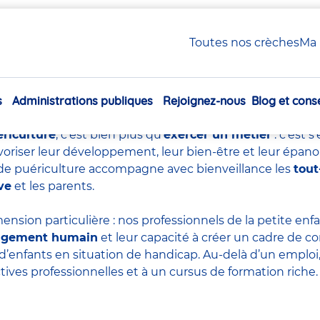
uériculture : tout savoir sur ce métier essentiel
Toutes nos crèches
Ma 
e de puériculture : tout sa
essentiel
s
Administrations publiques
Rejoignez-nous
Blog et conse
Navigation
principale
ériculture
, c’est bien plus qu’
exercer un métier
: c’est 
voriser leur développement, leur bien-être et leur épan
re de puériculture accompagne avec bienveillance les
tout
ve
et les parents.
ension particulière : nos professionnels de la petite en
agement humain
et leur capacité à créer un cadre de co
d’enfants en situation de handicap. Au-delà d’un emploi, 
tives professionnelles et à un cursus de formation riche