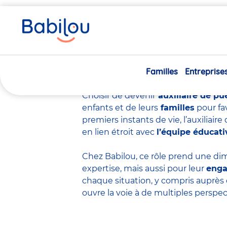
Vous
Accueil
Travailler chez Babilou
Devenir auxiliaire de p
êtes
ici
Devenir auxiliair
Familles
Entreprise
Choisir de devenir
auxiliaire de pu
enfants et de leurs
familles
pour fa
premiers instants de vie, l’auxiliai
en lien étroit avec
l’équipe éducati
Chez Babilou, ce rôle prend une dim
expertise
, mais aussi pour leur
eng
chaque situation, y compris auprès 
ouvre la voie à de multiples perspec