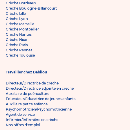
Crèche Bordeaux
Crèche Boulogne-Billancourt
Crèche Lille
Crèche Lyon
Crèche Marseille
Crèche Montpellier
Crèche Nantes
Crèche Nice
Crèche Paris
Crèche Rennes
Crèche Toulouse
Travailler chez Babilou
Directeur/Directrice de crèche
Directeur/Directrice adjointe en crèche
Auxiliaire de puériculture
Éducateur/Éducatrice de jeunes enfants
Auxiliaire petite enfance
Psychomotricien/Psychomotricienne
Agent de service
Infirmier/Infirmière en crèche
Nos offres d'emploi