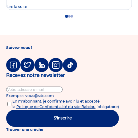
Lire la suite
Go
Go
Go
to
to
to
slide
slide
slide
1
2
3
Suivez-nous !
Facebook
Twitter
Linkedin
Instagram
Tiktok
Recevez notre newsletter
Exemple : vous@site.com
En m'abonnant, je confirme avoir lu et accepté
la
Politique de Confidentialité du site Babilou
(obligatoire)
S'inscrire
Trouver une crèche