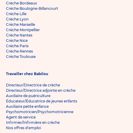
Crèche Bordeaux
Crèche Boulogne-Billancourt
Crèche Lille
Crèche Lyon
Crèche Marseille
Crèche Montpellier
Crèche Nantes
Crèche Nice
Crèche Paris
Crèche Rennes
Crèche Toulouse
Travailler chez Babilou
Directeur/Directrice de crèche
Directeur/Directrice adjointe en crèche
Auxiliaire de puériculture
Éducateur/Éducatrice de jeunes enfants
Auxiliaire petite enfance
Psychomotricien/Psychomotricienne
Agent de service
Infirmier/Infirmière en crèche
Nos offres d'emploi