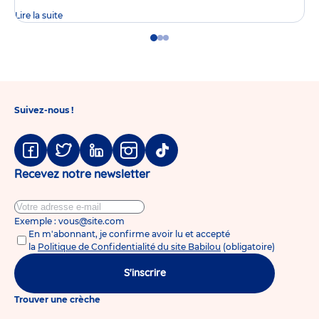
Lire la suite
Go
Go
Go
to
to
to
slide
slide
slide
1
2
3
Suivez-nous !
Facebook
Twitter
Linkedin
Instagram
Tiktok
Recevez notre newsletter
Exemple : vous@site.com
En m'abonnant, je confirme avoir lu et accepté
la
Politique de Confidentialité du site Babilou
(obligatoire)
S'inscrire
Trouver une crèche