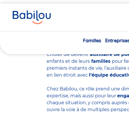
Vous
Accueil
Travailler chez Babilou
Devenir auxiliaire de p
êtes
ici
Devenir auxiliair
Familles
Entreprise
Choisir de devenir
auxiliaire de pu
enfants et de leurs
familles
pour fa
premiers instants de vie, l’auxiliai
en lien étroit avec
l’équipe éducati
Chez Babilou, ce rôle prend une dim
expertise
, mais aussi pour leur
eng
chaque situation, y compris auprès 
ouvre la voie à de multiples perspec