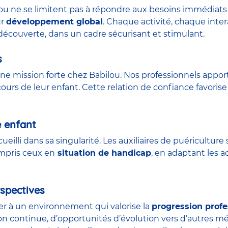
lou ne se limitent pas à répondre aux besoins immédiats 
ur
développement global
. Chaque activité, chaque int
découverte, dans un cadre sécurisant et stimulant.
s
ne mission forte chez Babilou. Nos professionnels appor
urs de leur enfant. Cette relation de confiance favorise 
e enfant
ueilli dans sa singularité. Les auxiliaires de puéricult
ompris ceux en
situation de handicap
, en adaptant les a
spectives
der à un environnement qui valorise la
progression profe
on continue, d’opportunités d’évolution vers d’autres m