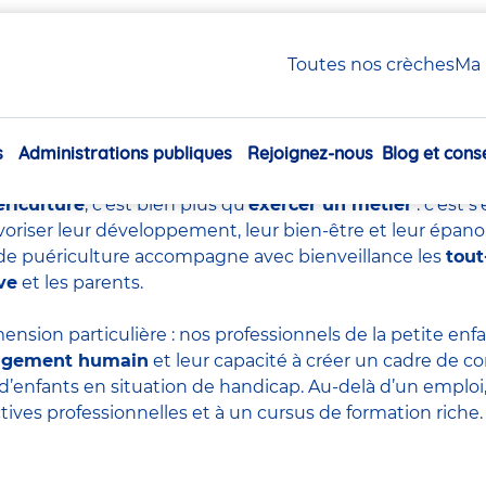
uériculture : tout savoir sur ce métier essentiel
Toutes nos crèches
Ma 
e de puériculture : tout sa
essentiel
s
Administrations publiques
Rejoignez-nous
Blog et conse
Navigation
principale
ériculture
, c’est bien plus qu’
exercer un métier
: c’est 
voriser leur développement, leur bien-être et leur épan
re de puériculture accompagne avec bienveillance les
tout
ve
et les parents.
ension particulière : nos professionnels de la petite en
agement humain
et leur capacité à créer un cadre de co
d’enfants en situation de handicap. Au-delà d’un emploi, 
tives professionnelles et à un cursus de formation riche