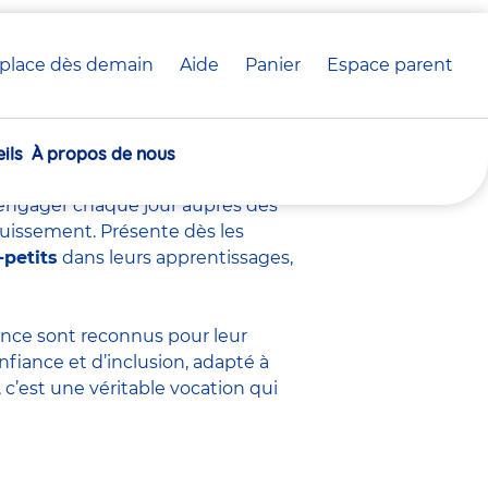
place dès demain
Aide
Panier
crèche(s)
Espace parent
voir sur ce métier
sélectionnée(s)
ils
À propos de nous
s’engager chaque jour auprès des
ouissement. Présente dès les
-petits
dans leurs apprentissages,
fance sont
reconnus pour leur
nfiance et d’inclusion, adapté à
c’est une véritable vocation qui
.