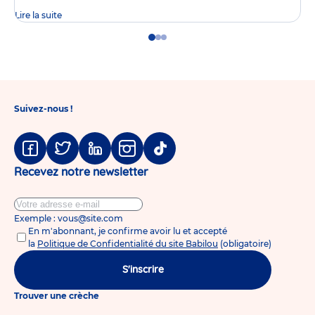
Lire la suite
Go
Go
Go
to
to
to
slide
slide
slide
1
2
3
Suivez-nous !
Facebook
Twitter
Linkedin
Instagram
Tiktok
Recevez notre newsletter
Exemple : vous@site.com
En m'abonnant, je confirme avoir lu et accepté
la
Politique de Confidentialité du site Babilou
(obligatoire)
S'inscrire
Trouver une crèche