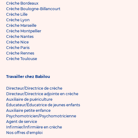
Crèche Bordeaux
Crèche Boulogne-Billancourt
Crèche Lille
Crèche Lyon
Crèche Marseille
Crèche Montpellier
Crèche Nantes
Crèche Nice
Crèche Paris
Crèche Rennes
Crèche Toulouse
Travailler chez Babilou
Directeur/Directrice de crèche
Directeur/Directrice adjointe en crèche
Auxiliaire de puériculture
Éducateur/Éducatrice de jeunes enfants
Auxiliaire petite enfance
Psychomotricien/Psychomotricienne
Agent de service
Infirmier/Infirmière en crèche
Nos offres d'emploi