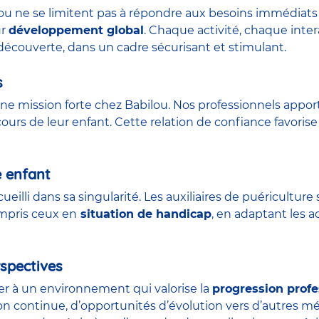
lou ne se limitent pas à répondre aux besoins immédiats 
ur
développement global
. Chaque activité, chaque int
découverte, dans un cadre sécurisant et stimulant.
s
ne mission forte chez Babilou. Nos professionnels appor
urs de leur enfant. Cette relation de confiance favorise 
e enfant
ueilli dans sa singularité. Les auxiliaires de puéricult
ompris ceux en
situation de handicap
, en adaptant les a
spectives
der à un environnement qui valorise la
progression profe
on continue, d’opportunités d’évolution vers d’autres m