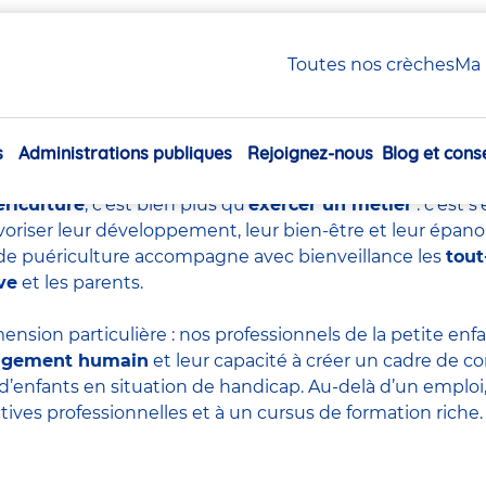
uériculture : tout savoir sur ce métier essentiel
Toutes nos crèches
Ma 
e de puériculture : tout sa
essentiel
s
Administrations publiques
Rejoignez-nous
Blog et conse
Navigation
principale
ériculture
, c’est bien plus qu’
exercer un métier
: c’est 
voriser leur développement, leur bien-être et leur épan
re de puériculture accompagne avec bienveillance les
tout
ve
et les parents.
ension particulière : nos professionnels de la petite en
agement humain
et leur capacité à créer un cadre de co
d’enfants en situation de handicap. Au-delà d’un emploi, 
tives professionnelles et à un cursus de formation riche