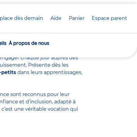
place dès demain
Aide
Panier
crèche(s)
Espace parent
voir sur ce métier
sélectionnée(s)
ils
À propos de nous
s’engager chaque jour auprès des
ouissement. Présente dès les
-petits
dans leurs apprentissages,
fance sont
reconnus pour leur
nfiance et d’inclusion, adapté à
c’est une véritable vocation qui
.