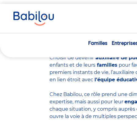
Vous
Accueil
Travailler chez Babilou
Devenir auxiliaire de p
êtes
ici
Devenir auxiliair
Familles
Entreprise
Choisir de devenir
auxiliaire de pu
enfants et de leurs
familles
pour fa
premiers instants de vie, l’auxiliai
en lien étroit avec
l’équipe éducati
Chez Babilou, ce rôle prend une dim
expertise
, mais aussi pour leur
eng
chaque situation, y compris auprès 
ouvre la voie à de multiples perspec