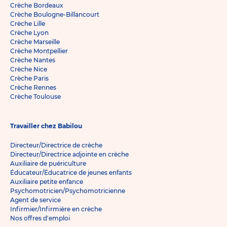
Crèche Bordeaux
Crèche Boulogne-Billancourt
Crèche Lille
Crèche Lyon
Crèche Marseille
Crèche Montpellier
Crèche Nantes
Crèche Nice
Crèche Paris
Crèche Rennes
Crèche Toulouse
Travailler chez Babilou
Directeur/Directrice de crèche
Directeur/Directrice adjointe en crèche
Auxiliaire de puériculture
Éducateur/Éducatrice de jeunes enfants
Auxiliaire petite enfance
Psychomotricien/Psychomotricienne
Agent de service
Infirmier/Infirmière en crèche
Nos offres d'emploi