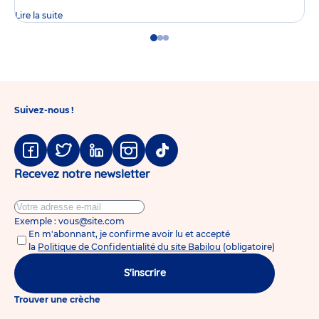
Lire la suite
Go
Go
Go
to
to
to
slide
slide
slide
1
2
3
Suivez-nous !
Facebook
Twitter
Linkedin
Instagram
Tiktok
Recevez notre newsletter
Exemple : vous@site.com
En m'abonnant, je confirme avoir lu et accepté
la
Politique de Confidentialité du site Babilou
(obligatoire)
S'inscrire
Trouver une crèche