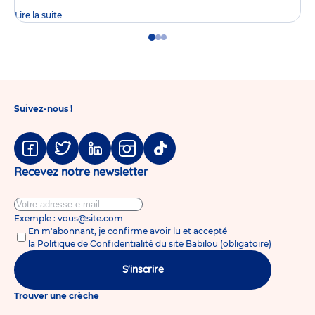
Lire la suite
Go
Go
Go
to
to
to
slide
slide
slide
1
2
3
Suivez-nous !
Facebook
Twitter
Linkedin
Instagram
Tiktok
Recevez notre newsletter
Exemple : vous@site.com
En m'abonnant, je confirme avoir lu et accepté
la
Politique de Confidentialité du site Babilou
(obligatoire)
S'inscrire
Trouver une crèche