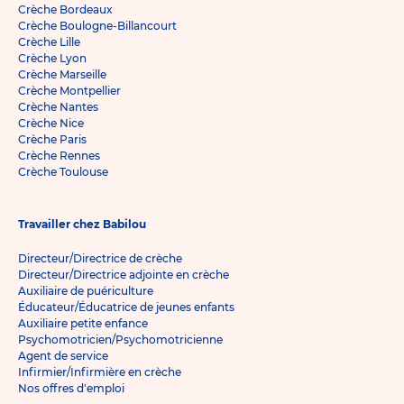
Crèche Bordeaux
Crèche Boulogne-Billancourt
Crèche Lille
Crèche Lyon
Crèche Marseille
Crèche Montpellier
Crèche Nantes
Crèche Nice
Crèche Paris
Crèche Rennes
Crèche Toulouse
Travailler chez Babilou
Directeur/Directrice de crèche
Directeur/Directrice adjointe en crèche
Auxiliaire de puériculture
Éducateur/Éducatrice de jeunes enfants
Auxiliaire petite enfance
Psychomotricien/Psychomotricienne
Agent de service
Infirmier/Infirmière en crèche
Nos offres d'emploi