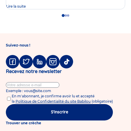
Lire la suite
Go
Go
Go
to
to
to
slide
slide
slide
1
2
3
Suivez-nous !
Facebook
Twitter
Linkedin
Instagram
Tiktok
Recevez notre newsletter
Exemple : vous@site.com
En m'abonnant, je confirme avoir lu et accepté
la
Politique de Confidentialité du site Babilou
(obligatoire)
S'inscrire
Trouver une crèche