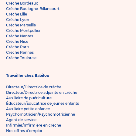
Crèche Bordeaux
Crèche Boulogne-Billancourt
Crèche Lille
Crèche Lyon
Crèche Marseille
Crèche Montpellier
Crèche Nantes
Crèche Nice
Crèche Paris
Crèche Rennes
Crèche Toulouse
Travailler chez Babilou
Directeur/Directrice de crèche
Directeur/Directrice adjointe en crèche
Auxiliaire de puériculture
Éducateur/Éducatrice de jeunes enfants
Auxiliaire petite enfance
Psychomotricien/Psychomotricienne
Agent de service
Infirmier/Infirmière en crèche
Nos offres d'emploi