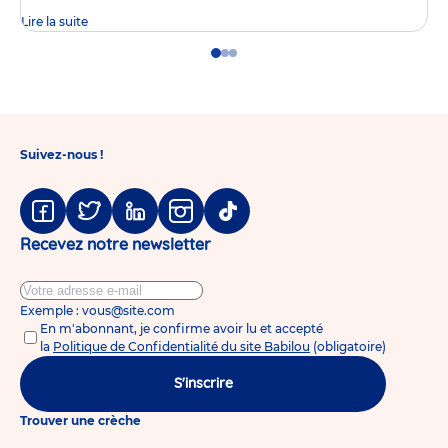
Lire la suite
Go
Go
Go
to
to
to
slide
slide
slide
1
2
3
Suivez-nous !
Facebook
Twitter
Linkedin
Instagram
Tiktok
Recevez notre newsletter
Exemple : vous@site.com
En m'abonnant, je confirme avoir lu et accepté
la
Politique de Confidentialité du site Babilou
(obligatoire)
S'inscrire
Trouver une crèche