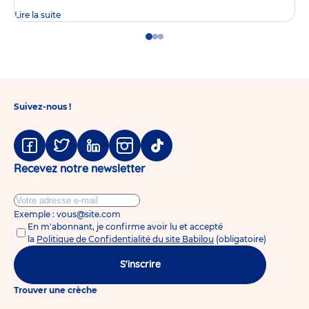
Lire la suite
Go
Go
Go
to
to
to
slide
slide
slide
1
2
3
Suivez-nous !
Facebook
Twitter
Linkedin
Instagram
Tiktok
Recevez notre newsletter
Exemple : vous@site.com
En m'abonnant, je confirme avoir lu et accepté
la
Politique de Confidentialité du site Babilou
(obligatoire)
S'inscrire
Trouver une crèche