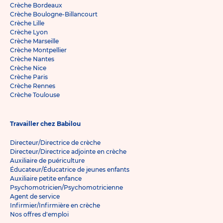
Crèche Bordeaux
Crèche Boulogne-Billancourt
Crèche Lille
Crèche Lyon
Crèche Marseille
Crèche Montpellier
Crèche Nantes
Crèche Nice
Crèche Paris
Crèche Rennes
Crèche Toulouse
Travailler chez Babilou
Directeur/Directrice de crèche
Directeur/Directrice adjointe en crèche
Auxiliaire de puériculture
Éducateur/Éducatrice de jeunes enfants
Auxiliaire petite enfance
Psychomotricien/Psychomotricienne
Agent de service
Infirmier/Infirmière en crèche
Nos offres d'emploi