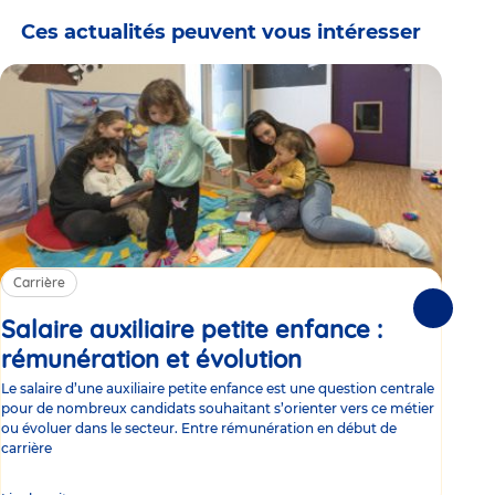
Ces actualités peuvent vous intéresser
Carrière
Ca
Suivante
Salaire auxiliaire petite enfance :
Sa
rémunération et évolution
Article
ce
Le salaire d’une auxiliaire petite enfance est une question centrale
Trav
pour de nombreux candidats souhaitant s’orienter vers ce métier
Parm
ou évoluer dans le secteur. Entre rémunération en début de
occu
carrière
de