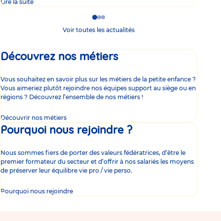
Lire la suite
Lire 
Go
Go
Go
to
to
to
Voir toutes les actualités
slide
slide
slide
1
2
3
Découvrez nos métiers
Vous souhaitez en savoir plus sur les métiers de la petite enfance ?
Vous aimeriez plutôt rejoindre nos équipes support au siège ou en
régions ? Découvrez l’ensemble de nos métiers !
Découvrir nos métiers
Pourquoi nous rejoindre ?
Nous sommes fiers de porter des valeurs fédératrices, d’être le
premier formateur du secteur et d’offrir à nos salariés les moyens
de préserver leur équilibre vie pro / vie perso.
Pourquoi nous rejoindre