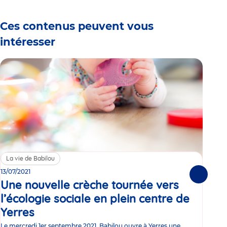
Ces contenus peuvent vous
intéresser
La vie de Babilou
Sa
13/07/2021
Le
Suivante
Une nouvelle crèche tournée vers
je
l’écologie sociale en plein centre de
Le s
Yerres
Communiqué
né L
de
déco
Le mercredi 1er septembre 2021, Babilou ouvre à Yerres une