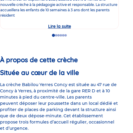
de 
nouvelle crèche à la pédagogie active et responsable. La structure
presse
accueillera les enfants de 10 semaines à 3 ans dont les parents
résident
Lire la suite
Une
Lire 
nouvelle
crèche
Go
Go
Go
Go
Go
Go
tournée
to
to
to
to
to
to
vers
slide
slide
slide
slide
slide
slide
l’écologie
1
2
3
4
5
6
sociale
en
À propos de cette crèche
plein
centre
de
Située au cœur de la ville
Yerres
La crèche Babilou Yerres Concy est située au 47 rue de
Concy à Yerres, à proximité de la gare RER D et à 10
minutes à pied du centre-ville. Les parents
peuvent déposer leur poussette dans un local dédié et
profiter de places de parking devant la structure ainsi
que de deux dépose-minute. Cet établissement
propose trois formules d’accueil régulier, occasionnel
et d’urgence.