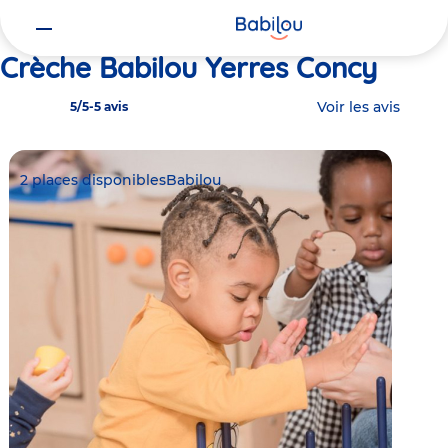
Vous
Accueil
Babilou Yerres Concy
êtes
ici
Crèche Babilou Yerres Concy
Voir les avis
5/5
-
5 avis
2 places disponibles
Babilou