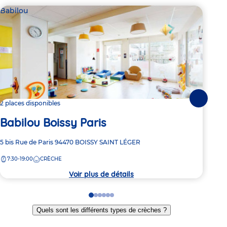
Babilou
Bab
Suivante
2 places disponibles
2 pl
Babilou Boissy Paris
Ba
Adresse
5 bis Rue de Paris
94470
BOISSY SAINT LÉGER
Adre
1 Ru
de
de
7:30-19:00
CRÈCHE
7:
la
la
crèche
crèc
Voir plus de détails
Go
Go
Go
Go
Go
Go
to
to
to
to
to
to
Quels sont les différents types de crèches ?
slide
slide
slide
slide
slide
slide
1
2
3
4
5
6