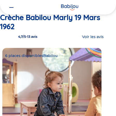
Vous
Accueil
Babilou Marly 19 Mars 1962
êtes
ici
Crèche Babilou Marly 19 Mars
1962
Voir les avis
4,7/5
-
13 avis
6 places disponibles
Babilou