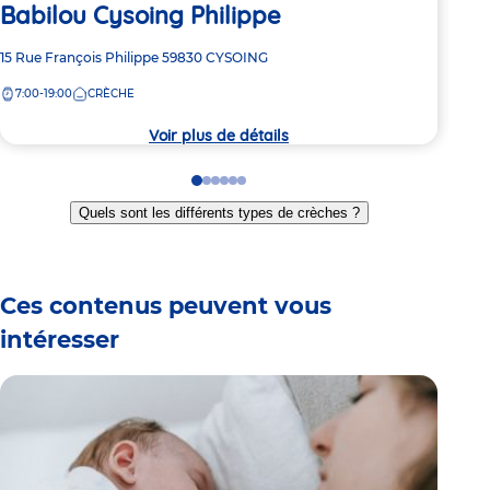
Va
Babilou Cysoing Philippe
Adre
Rue
Adresse
15 Rue François Philippe
59830
CYSOING
de
de
7:
la
7:00-19:00
CRÈCHE
la
crèc
crèche
Voir plus de détails
Go
Go
Go
Go
Go
Go
to
to
to
to
to
to
Quels sont les différents types de crèches ?
slide
slide
slide
slide
slide
slide
1
2
3
4
5
6
Ces contenus peuvent vous
intéresser