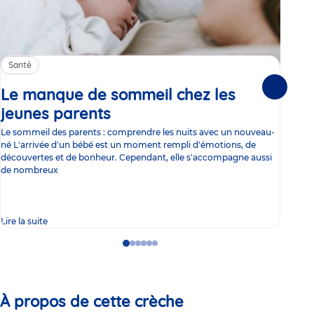
Santé
Sa
Le manque de sommeil chez les
Gr
Suivante
jeunes parents
Article
co
Le sommeil des parents : comprendre les nuits avec un nouveau-
Les 
né L'arrivée d'un bébé est un moment rempli d'émotions, de
les 
découvertes et de bonheur. Cependant, elle s'accompagne aussi
l'es
de nombreux
gast
Lire la suite
Lire 
Go
Go
Go
Go
Go
Go
to
to
to
to
to
to
slide
slide
slide
slide
slide
slide
1
2
3
4
5
6
À propos de cette crèche