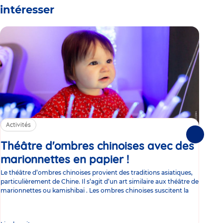
intéresser
Activités
La
16/11
Suivante
Théâtre d'ombres chinoises avec des
La
marionnettes en papier !
Article
Li
Le théâtre d’ombres chinoises provient des traditions asiatiques,
l’i
particulièrement de Chine. Il s’agit d’un art similaire aux théâtre de
marionnettes ou kamishibaï . Les ombres chinoises suscitent la
Chez
d’ex
la n