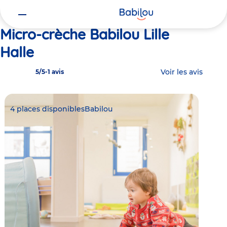
Vous
Accueil
Babilou Lille Halle
êtes
ici
Micro-crèche Babilou Lille
Halle
Voir les avis
5/5
-
1 avis
4 places disponibles
Babilou