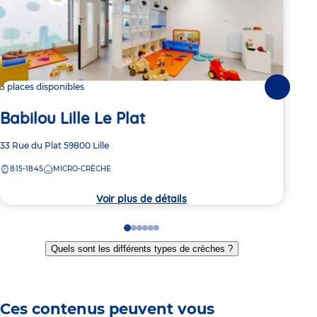
3 places disponibles
3 pl
Suivante
Babilou Lille Le Plat
Ba
Adresse
33 Rue du Plat
59800
Lille
Adre
15 A
de
de
8:15-18:45
MICRO-CRÈCHE
8:
la
la
crèche
crèc
Voir plus de détails
Go
Go
Go
Go
Go
Go
to
to
to
to
to
to
Quels sont les différents types de crèches ?
slide
slide
slide
slide
slide
slide
1
2
3
4
5
6
Ces contenus peuvent vous