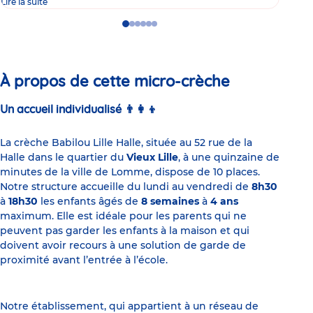
Lire la suite
Go
Go
Go
Go
Go
Go
to
to
to
to
to
to
slide
slide
slide
slide
slide
slide
1
2
3
4
5
6
À propos de cette micro-crèche
Un accueil individualisé 👨‍👩‍👦
La crèche Babilou Lille Halle, située au 52 rue de la
Halle dans le quartier du
Vieux Lille
, à une quinzaine de
minutes de la ville de Lomme, dispose de 10 places.
Notre structure accueille du lundi au vendredi de
8h30
à
18h30
les enfants âgés de
8 semaines
à
4 ans
maximum. Elle est idéale pour les parents qui ne
peuvent pas garder les enfants à la maison et qui
doivent avoir recours à une solution de garde de
proximité avant l’entrée à l’école.
Notre établissement, qui appartient à un réseau de