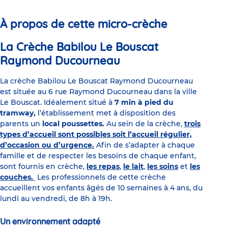
slide
slide
slide
slide
slide
slide
1
2
3
4
5
6
À propos de cette micro-crèche
La Crèche Babilou Le Bouscat
Raymond Ducourneau
La crèche Babilou Le Bouscat Raymond Ducourneau
est située au 6 rue Raymond Ducourneau dans la ville
Le Bouscat. Idéalement situé à
7 min à pied du
tramway,
l’établissement met à disposition des
parents un
local poussettes.
Au sein de la crèche,
trois
types d’accueil sont possibles soit l’accueil régulier,
d’occasion ou d’urgence.
Afin de s’adapter à chaque
famille et de respecter les besoins de chaque enfant,
sont fournis en crèche,
les repas
,
le lait
,
les soins
et
les
couches.
Les professionnels de cette crèche
accueillent vos enfants âgés de 10 semaines à 4 ans, du
lundi au vendredi, de 8h à 19h.
Un environnement adapté