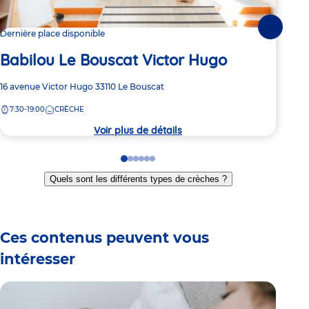
Suivante
Dernière place disponible
Dern
Babilou Le Bouscat Victor Hugo
Ba
Adresse
16 avenue Victor Hugo
33110
Le Bouscat
Adre
118 
de
de
7:30-19:00
CRÈCHE
8:
la
la
crèche
crèc
Voir plus de détails
Go
Go
Go
Go
Go
Go
to
to
to
to
to
to
Quels sont les différents types de crèches ?
slide
slide
slide
slide
slide
slide
1
2
3
4
5
6
Ces contenus peuvent vous
intéresser