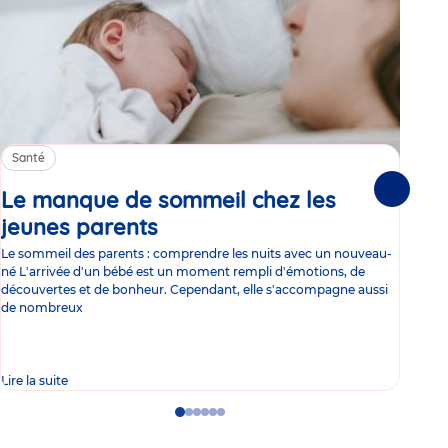
Santé
Sa
Le manque de sommeil chez les
Gr
Suivante
jeunes parents
Article
co
Le sommeil des parents : comprendre les nuits avec un nouveau-
Les 
né L'arrivée d'un bébé est un moment rempli d'émotions, de
les 
découvertes et de bonheur. Cependant, elle s'accompagne aussi
l'es
de nombreux
gast
Lire la suite
Lire 
Go
Go
Go
Go
Go
Go
to
to
to
to
to
to