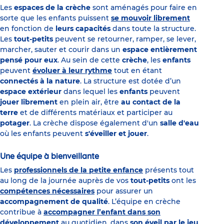
Les
espaces de la crèche
sont aménagés pour faire en
sorte que les enfants puissent
se mouvoir librement
en fonction de
leurs capacités
dans toute la structure.
Les
tout-petits
peuvent se retourner, ramper, se lever,
marcher, sauter et courir dans un
espace entièrement
pensé pour eux
. Au sein de cette
crèche
, les
enfants
peuvent
évoluer à leur rythme
tout en étant
connectés à la nature
. La structure est dotée d’un
espace extérieur
dans lequel les
enfants
peuvent
jouer librement
en plein air, être
au contact de la
terre
et de différents matériaux et participer au
potager
. La crèche dispose également d'un
salle d'eau
où les enfants peuvent
s'éveiller et jouer
.
Une équipe à bienveillante
Les
professionnels de la petite enfance
présents tout
au long de la journée auprès de vos
tout-petits
ont les
compétences nécessaires
pour assurer un
accompagnement de qualité
. L’équipe en crèche
contribue à
accompagner l’enfant dans son
développement
au quotidien, dans
son éveil par le jeu