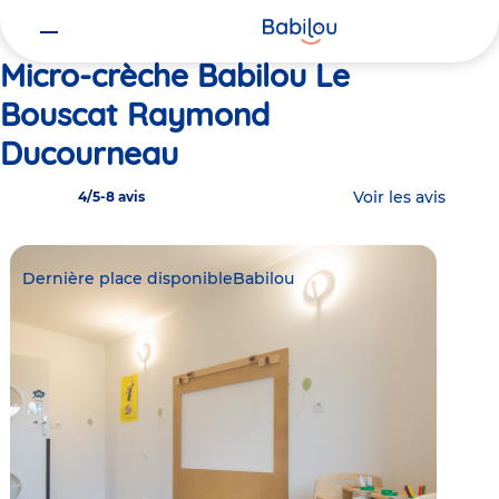
Vous
Accueil
Babilou Le Bouscat Raymond Ducourneau
êtes
ici
Micro-crèche Babilou Le
Bouscat Raymond
Ducourneau
Voir les avis
4/5
-
8 avis
Dernière place disponible
Babilou