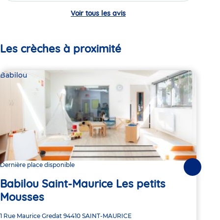
Voir tous les avis
Les crèches à proximité
Babilou
Bab
Dernière place disponible
Dern
Suivante
Babilou Saint-Maurice Les petits
Ba
Mousses
Adre
1 Ru
Adresse
1 Rue Maurice Gredat
94410
SAINT-MAURICE
de