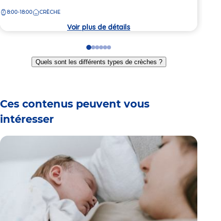
7:
de
la
8:00-18:00
CRÈCHE
la
crèc
crèche
Voir plus de détails
Go
Go
Go
Go
Go
Go
to
to
to
to
to
to
Quels sont les différents types de crèches ?
slide
slide
slide
slide
slide
slide
1
2
3
4
5
6
Ces contenus peuvent vous
intéresser