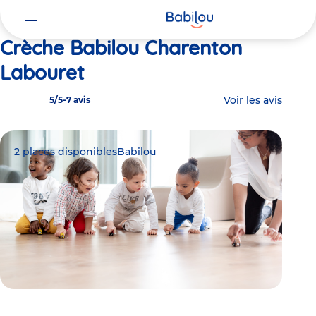
Vous
Accueil
Babilou Charenton Labouret
êtes
ici
Crèche Babilou Charenton
Labouret
Voir les avis
5/5
-
7 avis
2 places disponibles
Babilou