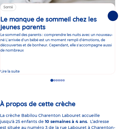
Santé
Sa
Le manque de sommeil chez les
Gr
Suivante
jeunes parents
Article
co
Le sommeil des parents : comprendre les nuits avec un nouveau-
Les 
né L'arrivée d'un bébé est un moment rempli d'émotions, de
les 
découvertes et de bonheur. Cependant, elle s'accompagne aussi
l'es
de nombreux
gast
Lire la suite
Lire 
Go
Go
Go
Go
Go
Go
to
to
to
to
to
to
slide
slide
slide
slide
slide
slide
1
2
3
4
5
6
À propos de cette crèche
La crèche Babilou Charenton Labouret accueille
jusqu'à 25 enfants de
10 semaines à 4 ans
. L’adresse
est située au numéro 3 de la rue Labouret à Charenton-